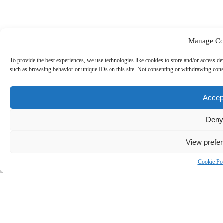
Manage Co
To provide the best experiences, we use technologies like cookies to store and/or access de
such as browsing behavior or unique IDs on this site. Not consenting or withdrawing conse
Accep
Deny
View prefe
Cookie Po