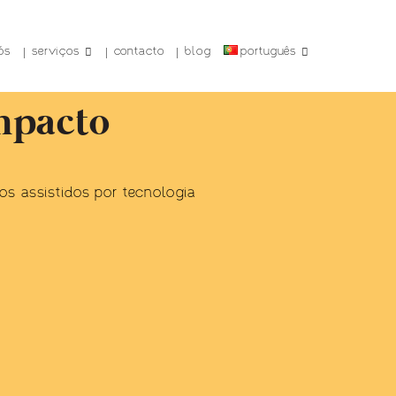
ós
serviços
contacto
blog
português
mpacto
os assistidos por tecnologia